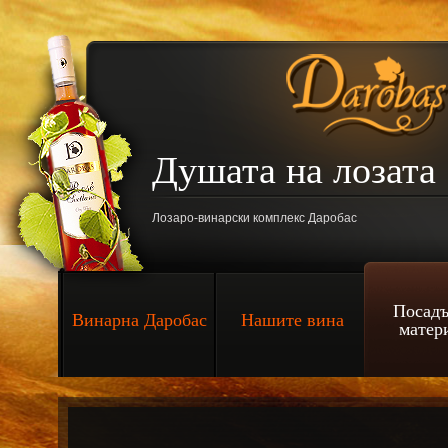
Душата на лозат
Лозаро-винарски комплекс Даробас
Посадъ
Винарна Даробас
Нашите вина
матер