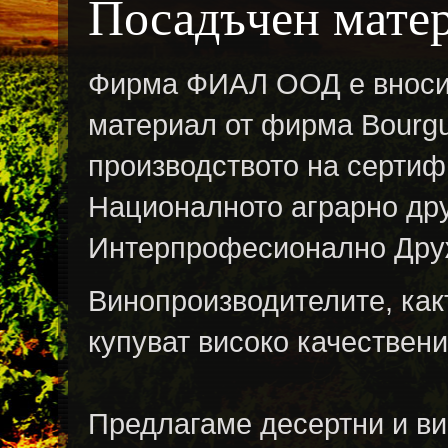
Посадъчен мате
Фирма ФИАЛ ООД е вносит
материал от фирма Bourgue
производството на сертиф
Националното аграрно дру
Интерпрофесионално Друж
Винопроизводителите, какт
купуват високо качествени
Предлагаме десертни и вин